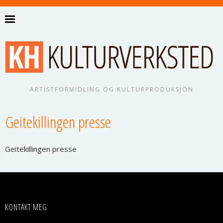
ARTISTFORMIDLING OG KULTURPRODUKSJON
Geitekillingen presse
Geite­kil­lin­gen presse
KONTAKT MEG