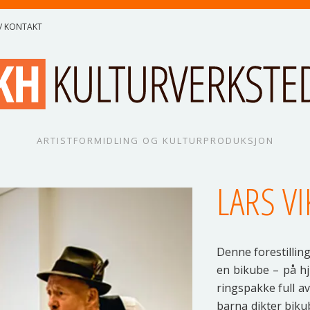
/ KONTAKT
ARTISTFORMIDLING OG KULTURPRODUKSJON
LARS VI
Den­ne fore­stil­li
en bikube – på hju
rings­pak­ke full a
bar­na dik­ter bik