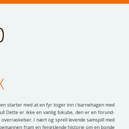
K
n­gen star­ter med at en fyr toger inn i barne­ha­gen med
l! Det­te er ikke en van­lig bikube, den er en for­und­
v over­ras­kel­ser. I nært og sprell leven­de sam­spill med
u­be­man­nen fram en fengs­len­de his­to­rie om en bon­de