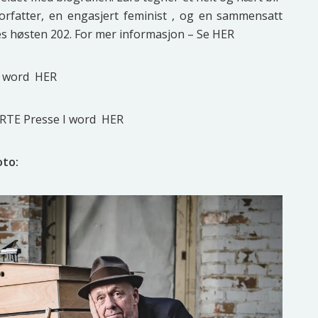
or­fat­ter, en enga­sjert femi­nist , og en sam­men­satt
es høs­ten 202. For mer infor­ma­sjon – Se
HER
i word
HER
TE Pres­se I word
HER
oto: