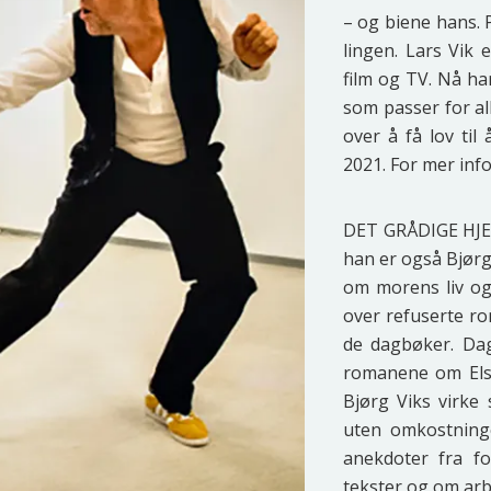
– og bie­ne hans. P
lin­gen. Lars Vik 
film og TV. Nå har 
som pas­ser for all
over å få lov til å
2021. For mer info
DET GRÅDIGE HJERTE
han er også Bjørg V
om morens liv og f
over refu­ser­te ro
de dag­bø­ker. Da
roma­ne­ne om Elsi 
Bjørg Viks vir­ke 
uten omkost­nin­ge
anek­do­ter fra for
teks­ter og om arbe