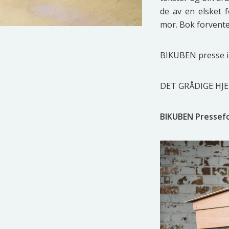
de av en els­ket f
mor. Bok for­ven­t
BIKUBEN pres­se 
DET GRÅDIGE HJER
BIKUBEN Presse­f