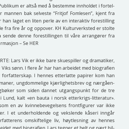
ub­li­kum er alt­så med å bestem­me inn­hol­det i for­tel­
er man­nen bak sel­ves­te “Fritjof Fom­le­sen”, kjent fra
han laget en liten per­le av en inter­ak­tiv fore­stil­ling
e fra fire år og opp­over. KH Kul­tur­verk­sted er stol­te
 sen­de den­ne fore­stil­lin­gen til våre arran­gø­rer fra
r­ma­sjon – Se
HER
: Lars Vik er ikke bare skue­spil­ler og dra­ma­ti­ker,
iks sønn. I fle­re år har han arbei­det med bio­gra­fi­en
or­fat­ter­skap. I hen­nes etter­lat­te papi­rer kom han
ma­ner, ung­dom­me­li­ge kjær­lig­hets­brev og nær­gå­en­
g­bø­ker som siden dan­net utgangs­punkt for de tre
Lund, kalt «en bau­ta i norsk etter­krigs-lit­te­ra­tur».
som en av kvinne­be­ve­gel­sens front­fi­gu­rer var ikke
r. I et under­hol­den­de og veks­len­de kåse­ri inn­går
­fat­te­rens omskif­te­li­ge liv, høyt­les­ning av hen­nes
i­det med bio­gra­fi­en. Lars teg­ner et helt og nært bil­