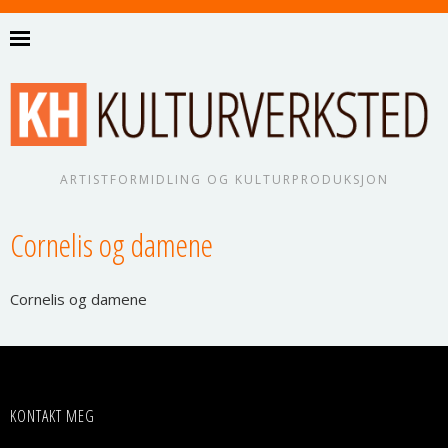
ARTISTFORMIDLING OG KULTURPRODUKSJON
Cornelis og damene
Corne­lis og damene
KONTAKT MEG