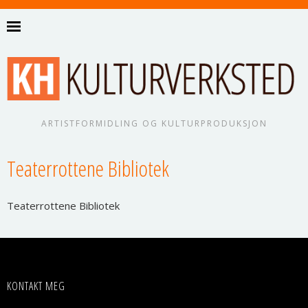
ARTISTFORMIDLING OG KULTURPRODUKSJON
Teaterrottene Bibliotek
Tea­ter­rot­te­ne Bibliotek
KONTAKT MEG