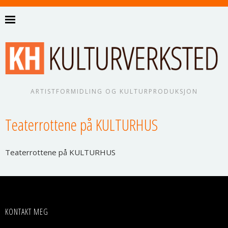
ARTISTFORMIDLING OG KULTURPRODUKSJON
Teaterrottene på KULTURHUS
Tea­ter­rot­te­ne på KULTURHUS
KONTAKT MEG