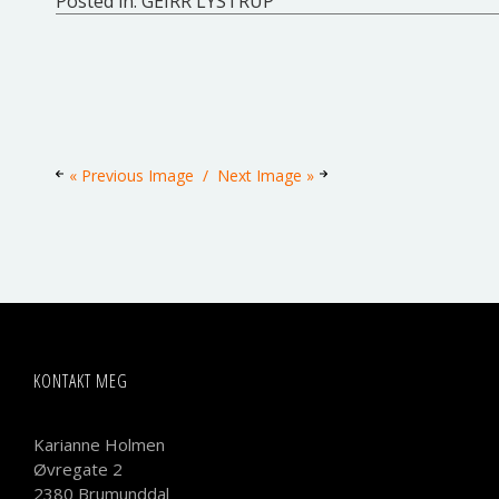
Posted in:
GEIRR LYSTRUP
« Previous Image
Next Image »
KONTAKT MEG
Karianne Holmen
Øvregate 2
2380 Brumunddal