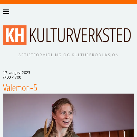
ARTISTFORMIDLING OG KULTURPRODUKSJON
17. august 2023
700 × 700
Valemon‑5