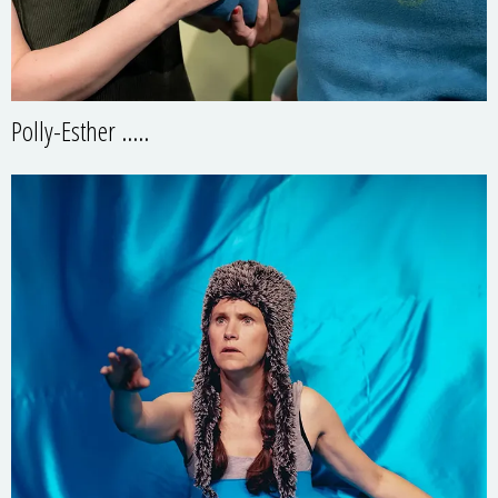
Polly-Esther .….